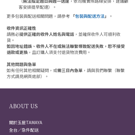
（
無法指定週日與週一送達
，依司機實際路線安排，建議顧
客安排提早配達）。
更多包裝與配送相關問題，請參考
「
包裝與配送方法
」
。
收件資訊正確性
請務必
提供正確的收件人姓名與電話
，並確保收件人可順利收
貨。
如因地址錯誤、收件人不在或無法聯繫導致配送失敗，恕不接受
退款或更換
，且訂購人須支付退貨物流費用。
其他問題與急單
如有任何其他相關疑問，或
需三日內急單
，請與我們聯繫（聯繫
方式請見網頁底部）。
ABOUT US
關於玉屋TAMAYA
全台／急件配送