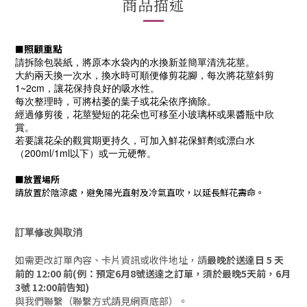
商品描述
照顧重點
■
請拆除包裝紙，將原本水袋內的水換新並簡單清洗花莖。
大約兩天換一次水，換水時可順便修剪花腳，每次將花莖斜剪
1~2cm，讓花保持良好的吸水性。
每次整理時，可將枯萎的葉子或花朵依序摘除。
經過修剪後，花莖變短的花朵也可移至小玻璃杯或果醬瓶中欣
賞。
若要讓花朵的觀賞期更持久，可加入鮮花保鮮劑或漂白水
（200ml/1ml以下）或一元硬幣。
■
放置場所
請放置於陰涼處，避免陽光直射及冷氣直吹，以延長鮮花壽命。
訂單修改與取消
如需更改訂單內容、卡片資訊或收件地址，請
最晚於送達日 5 天
前的 12:00 前(例：預定6月8號送達之訂單，須於最晚5天前，6月
3號 12:00前告知)
與我們聯繫（聯繫方式請見網頁底部）。