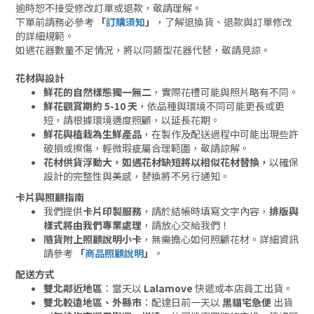
逾時恕不接受修改訂單或退款，敬請理解。
下單前請務必參考
「
訂購須知
」
，了解退換貨、退款與訂單修改
的詳細規範。
如遇花器數量不足情況，將以同類型花器代替，敬請見諒。
花材與設計
鮮花的自然樣態獨一無二
，實際花禮可能與照片略有不同。
鮮花觀賞期約 5-10 天
，依品種與環境不同可能更長或更
短，請根據環境適度照顧，以延長花期。
鮮花與植栽為生鮮產品
，在製作及配送過程中可能出現些許
破損或擦傷，輕微瑕疵屬合理範圍，敬請諒解。
花材供貨浮動大，如遇花材缺短將以相似花材替換，
以確保
設計的完整性與美感，替換將不另行通知。
卡片與照顧指南
我們提供
卡片印製服務
，請於結帳時填寫文字內容，
排版與
樣式將由我們專業處理
，請放心交給我們！
隨貨附上照顧說明小卡
，無需擔心如何照顧花材。詳細資訊
請參考
「
商品照顧說明
」
。
配送方式
雙北鄰近地區
：當天以
Lalamove
快遞或本店員工出貨。
雙北較遠地區、外縣市
：配達日前一天以
黑貓宅急便
出貨