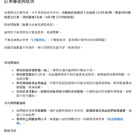
訂單修改與取消
如需更改訂單內容、卡片資訊或收件地址，請
最晚於送達日 5 天前的 12:00 前(例：預定6月8號
送達之訂單，須於最晚5天前，6月3號 12:00前告知)
與我們聯繫（聯繫方式請見網頁底部）。
逾時恕不接受修改訂單或退款，敬請理解。
下單前請務必參考
「
訂購須知
」
，了解退換貨、退款與訂單修改的詳細規範。
如遇花器數量不足情況，將以同類型花器代替，敬請見諒。
花材與設計
鮮花的自然樣態獨一無二
，實際花禮可能與照片略有不同。
鮮花觀賞期約 5-10 天
，依品種與環境不同可能更長或更短，請根據環境適度照顧，以
延長花期。
鮮花與植栽為生鮮產品
，在製作及配送過程中可能出現些許破損或擦傷，輕微瑕疵屬合
理範圍，敬請諒解。
花材供貨浮動大，如遇花材缺短將以相似花材替換，
以確保設計的完整性與美感，替換
將不另行通知。
卡片與照顧指南
我們提供
卡片印製服務
，請於結帳時填寫文字內容，
排版與樣式將由我們專業處理
，請
放心交給我們！
隨貨附上照顧說明小卡
，無需擔心如何照顧花材。詳細資訊請參考
「
商品照顧說
明
」
。
配送方式