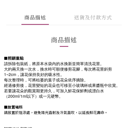
商品描述
送貨及付款方式
商品描述
照顧重點
■
請拆除包裝紙，將原本水袋內的水換新並簡單清洗花莖。
大約兩天換一次水，換水時可順便修剪花腳，每次將花莖斜剪
1~2cm，讓花保持良好的吸水性。
每次整理時，可將枯萎的葉子或花朵依序摘除。
經過修剪後，花莖變短的花朵也可移至小玻璃杯或果醬瓶中欣賞。
若要讓花朵的觀賞期更持久，可加入鮮花保鮮劑或漂白水
（200ml/1ml以下）或一元硬幣。
■
放置場所
請放置於陰涼處，避免陽光直射及冷氣直吹，以延長鮮花壽命。