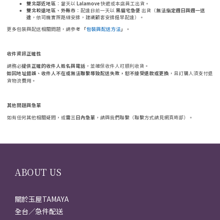
雙北鄰近地區
：當天以
Lalamove
快遞或本店員工出貨。
雙北較遠地區、外縣市
：配達日前一天以
黑貓宅急便
出貨（
無法指定週日與週一送
達
，依司機實際路線安排，建議顧客安排提早配達）。
更多包裝與配送相關問題，請參考
「
包裝與配送方法
」
。
收件資訊正確性
請務必
提供正確的收件人姓名與電話
，並確保收件人可順利收貨。
如因地址錯誤、收件人不在或無法聯繫導致配送失敗，恕不接受退款或更換
，且訂購人須支付退
貨物流費用。
其他問題與急單
如有任何其他相關疑問，或
需三日內急單
，請與我們聯繫（聯繫方式請見網頁底部）。
ABOUT US
關於玉屋TAMAYA
全台／急件配送