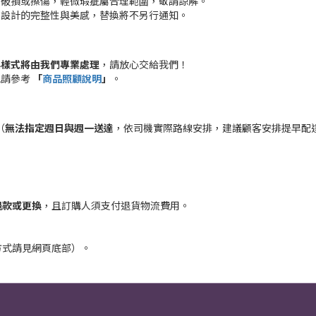
許破損或擦傷，輕微瑕疵屬合理範圍，敬請諒解。
保設計的完整性與美感，替換將不另行通知。
。
與樣式將由我們專業處理
，請放心交給我們！
訊請參考
「
商品照顧說明
」
。
（
無法指定週日與週一送達
，依司機實際路線安排，建議顧客安排提早配
。
退款或更換
，且訂購人須支付退貨物流費用。
方式請見網頁底部）。