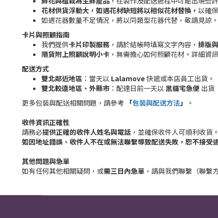
鮮花與植栽為生鮮產品
，在製作及配送過程中可能出現些
花材供貨浮動大，如遇花材缺短將以相似花材替換，
以確
如遇花器數量不足情況，將以同類型花器代替，敬請見諒
卡片與照顧指南
我們提供
卡片印製服務
，請於結帳時填寫文字內容，
排版
隨貨附上照顧說明小卡
，無需擔心如何照顧花材。詳細資
配送方式
雙北鄰近地區
：當天以
Lalamove
快遞或本店員工出貨。
雙北較遠地區、外縣市
：配達日前一天以
黑貓宅急便
出貨
更多包裝與配送相關問題，請參考
「
包裝與配送方法
」
。
收件資訊正確性
請務必
提供正確的收件人姓名與電話
，並確保收件人可順利收貨
如因地址錯誤、收件人不在或無法聯繫導致配送失敗，恕不接受
其他問題與急單
如有任何其他相關疑問，或
需三日內急單
，請與我們聯繫（聯繫