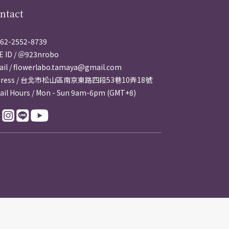
ntact
62-2552-8739
E ID / ＠923nrobo
il / flowerlabo.tamaya@gmail.com
dress / 台北市松山區南京東路四段53巷10弄18號
ail Hours / Mon - Sun 9am-6pm (GMT+8)