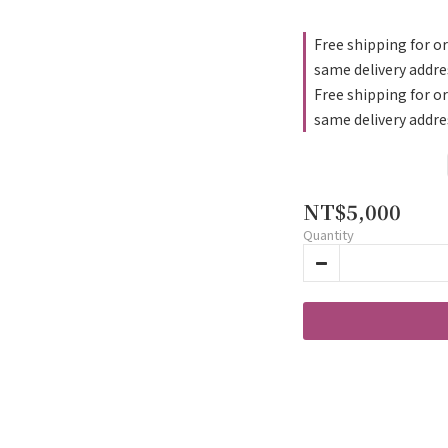
Free shipping for or
same delivery addre
Free shipping for o
same delivery addre
NT$5,000
Quantity