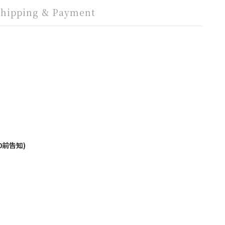
Shipping & Payment
0前告知)