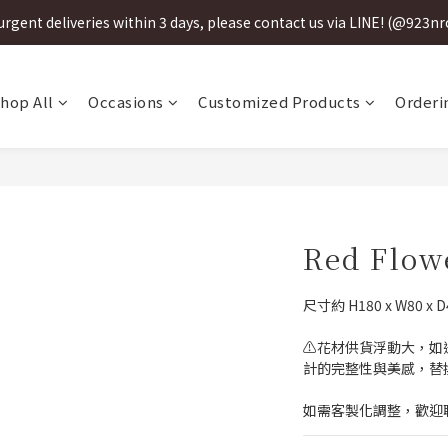
urgent deliveries within 3 days, please contact us via LINE! (@923n
urgent deliveries within 3 days, please contact us via LINE! (@923n
3天內急件請加LINE聯絡! (@923nrobo)
hop All
Occasions
Customized Products
Orderi
urgent deliveries within 3 days, please contact us via LINE! (@923n
Red Flow
尺寸約 H180 x W80 
⚠️花材供貨浮動大，
計的完整性與美感，替
如需客製化調整，歡迎