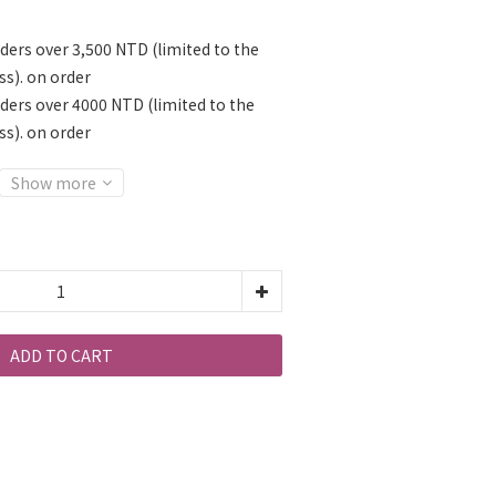
ders over 3,500 NTD (limited to the
ss). on order
rders over 4000 NTD (limited to the
ss). on order
Show more
ADD TO CART