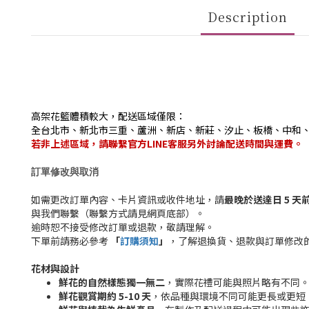
Description
高架花籃體積較大，配送區域僅限：
全台北市、新北市三重、蘆洲、新店、新莊、汐止、板橋、中和
若非上述區域，請聯繫官方LINE客服另外討論配送時間與運費。
訂單修改與取消
如需更改訂單內容、卡片資訊或收件地址，請
最晚於送達日 5 天前
與我們聯繫（聯繫方式請見網頁底部）。
逾時恕不接受修改訂單或退款，敬請理解。
下單前請務必參考
「
訂購須知
」
，了解退換貨、退款與訂單修改
花材與設計
鮮花的自然樣態獨一無二
，實際花禮可能與照片略有不同
鮮花觀賞期約 5-10 天
，依品種與環境不同可能更長或更短