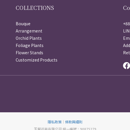
COLLECTIONS
Co
Bouque
+88
Arrangement
LIN
Orchid Plants
Ema
Foliage Plants
Ad
Flower Stands
Ret
Customized Products
隱私政策
｜
條款與細則
玉屋花苑有限公司 統一編號：90875279