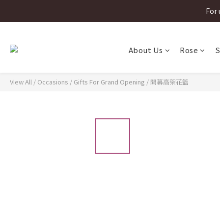
For 
For 
About Us
Rose
S
For 
View All
/
Occasions
/
Gifts For Grand Opening
/
開幕高架花籃