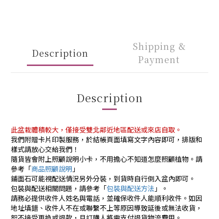
Shipping &
Description
Payment
Description
此盆栽體積較大，僅接受雙北鄰近地區配送或來店自取。
我們附贈卡片印製服務，於結帳頁面填寫文字內容即可，排版和
樣式請放心交給我們！
隨貨皆會附上照顧說明小卡，不用擔心不知道怎麼照顧植物。請
參考「
商品照顧說明
」
鋪面石可能視配送情況另外分裝，到貨時自行倒入盆內即可。
包裝與配送相關問題，請參考「
包裝與配送方法
」。
請務必提供收件人姓名與電話，並確保收件人能順利收件。如因
地址填錯、收件人不在或聯繫不上等原因導致延後或無法收貨，
恕不接受更換或退款，且訂購人將需支付退貨物流費用。