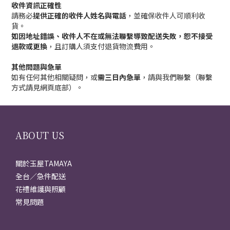
收件資訊正確性
請務必
提供正確的收件人姓名與電話
，並確保收件人可順利收
貨。
如因地址錯誤、收件人不在或無法聯繫導致配送失敗，恕不接受
退款或更換
，且訂購人須支付退貨物流費用。
其他問題與急單
如有任何其他相關疑問，或
需三日內急單
，請與我們聯繫（聯繫
方式請見網頁底部）。
ABOUT US
關於玉屋TAMAYA
全台／急件配送
花禮維護與照顧
常見問題