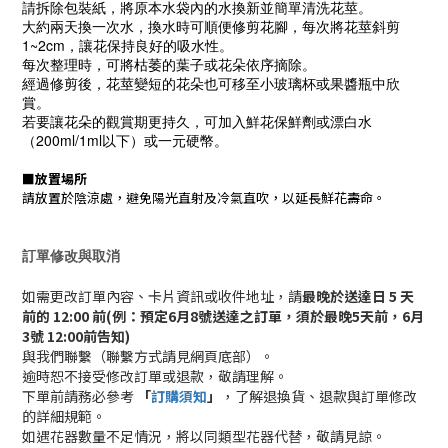
請拆除包裝紙，將原本水袋內的水換新並簡單清洗花莖。
大約兩天換一次水，換水時可順便修剪花腳，每次將花莖斜剪
1~2cm，讓花保持良好的吸水性。
每次整理時，可將枯萎的葉子或花朵依序摘除。
經過修剪後，花莖變短的花朵也可移至小玻璃杯或果醬瓶中欣
賞。
若要讓花朵的觀賞期更持久，可加入鮮花保鮮劑或漂白水
（200ml/1ml以下）或一元硬幣。
■
放置場所
請放置於陰涼處，避免陽光直射及冷氣直吹，以延長鮮花壽命。
訂單修改與取消
如需更改訂單內容、卡片資訊或收件地址，請
最晚於送達日 5 天
前的 12:00 前(例：預定6月8號送達之訂單，須於最晚5天前，6月
3號 12:00前告知)
與我們聯繫（聯繫方式請見網頁底部）。
逾時恕不接受修改訂單或退款，敬請理解。
下單前請務必參考
「
訂購須知
」
，了解退換貨、退款與訂單修改
的詳細規範。
如遇花器數量不足情況，將以同類型花器代替，敬請見諒。