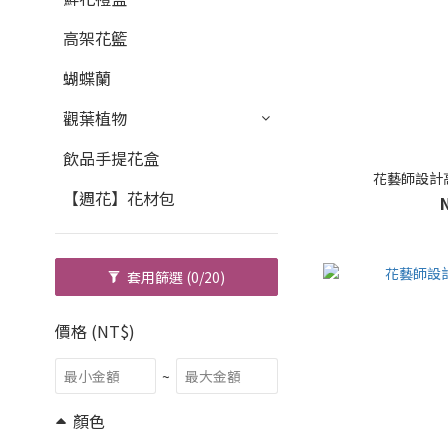
高架花籃
蝴蝶蘭
觀葉植物
飲品手提花盒
花藝師設計
【週花】花材包
套用篩選
(0/20)
價格 (NT$)
~
顏色