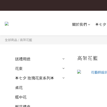
關於我們
🌟七夕
全部商品
/
高架花籃
高架花籃
送禮用途
花束
🌟七夕 玫瑰花束系列🌟
桌花
瓶中花
鮮花禮盒