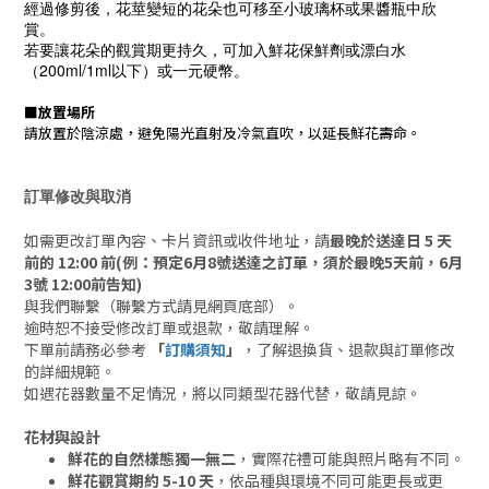
經過修剪後，花莖變短的花朵也可移至小玻璃杯或果醬瓶中欣
賞。
若要讓花朵的觀賞期更持久，可加入鮮花保鮮劑或漂白水
（200ml/1ml以下）或一元硬幣。
■
放置場所
請放置於陰涼處，避免陽光直射及冷氣直吹，以延長鮮花壽命。
訂單修改與取消
如需更改訂單內容、卡片資訊或收件地址，請
最晚於送達日 5 天
前的 12:00 前(例：預定6月8號送達之訂單，須於最晚5天前，6月
3號 12:00前告知)
與我們聯繫（聯繫方式請見網頁底部）。
逾時恕不接受修改訂單或退款，敬請理解。
下單前請務必參考
「
訂購須知
」
，了解退換貨、退款與訂單修改
的詳細規範。
如遇花器數量不足情況，將以同類型花器代替，敬請見諒。
花材與設計
鮮花的自然樣態獨一無二
，實際花禮可能與照片略有不同。
鮮花觀賞期約 5-10 天
，依品種與環境不同可能更長或更