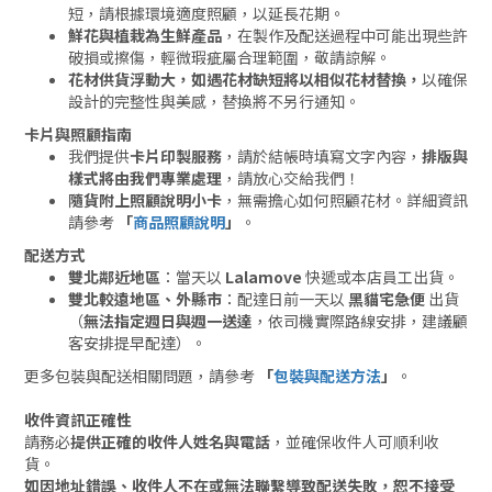
短，請根據環境適度照顧，以延長花期。
鮮花與植栽為生鮮產品
，在製作及配送過程中可能出現些許
破損或擦傷，輕微瑕疵屬合理範圍，敬請諒解。
花材供貨浮動大，如遇花材缺短將以相似花材替換，
以確保
設計的完整性與美感，替換將不另行通知。
卡片與照顧指南
我們提供
卡片印製服務
，請於結帳時填寫文字內容，
排版與
樣式將由我們專業處理
，請放心交給我們！
隨貨附上照顧說明小卡
，無需擔心如何照顧花材。詳細資訊
請參考
「
商品照顧說明
」
。
配送方式
雙北鄰近地區
：當天以
Lalamove
快遞或本店員工出貨。
雙北較遠地區、外縣市
：配達日前一天以
黑貓宅急便
出貨
（
無法指定週日與週一送達
，依司機實際路線安排，建議顧
客安排提早配達）。
更多包裝與配送相關問題，請參考
「
包裝與配送方法
」
。
收件資訊正確性
請務必
提供正確的收件人姓名與電話
，並確保收件人可順利收
貨。
如因地址錯誤、收件人不在或無法聯繫導致配送失敗，恕不接受