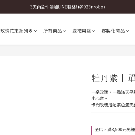
3天內急件請加LINE聯絡! (@923nrobo)
3天內急件請加LINE聯絡! (@923nrobo)
3天內急件請加LINE聯絡! (@923nrobo)
 玫瑰花束系列🌟
所有商品
送禮用途
客製化商品
3天內急件請加LINE聯絡! (@923nrobo)
牡丹紫｜單
一朵玫瑰，一點滿天星
小心意。
卡門玫瑰搭配紫色滿天
全店，滿3,500元免