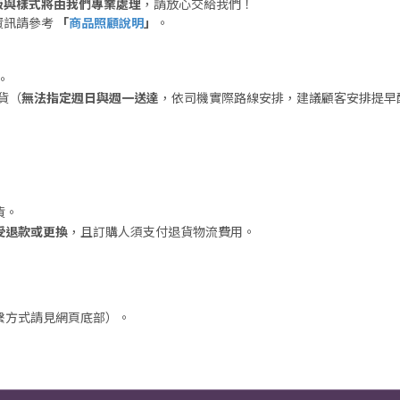
版與樣式將由我們專業處理
，請放心交給我們！
資訊請參考
「
商品照顧說明
」
。
。
貨（
無法指定週日與週一送達
，依司機實際路線安排，建議顧客安排提早
貨。
受退款或更換
，且訂購人須支付退貨物流費用。
繫方式請見網頁底部）。