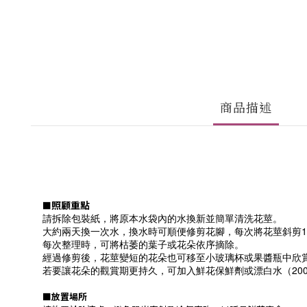
商品描述
照顧重點
■
請拆除包裝紙，將原本水袋內的水換新並簡單清洗花莖。
大約兩天換一次水，換水時可順便修剪花腳，每次將花莖斜剪1
每次整理時，可將枯萎的葉子或花朵依序摘除。
經過修剪後，花莖變短的花朵也可移至小玻璃杯或果醬瓶中欣
若要讓花朵的觀賞期更持久，可加入鮮花保鮮劑或漂白水（200m
■
放置場所