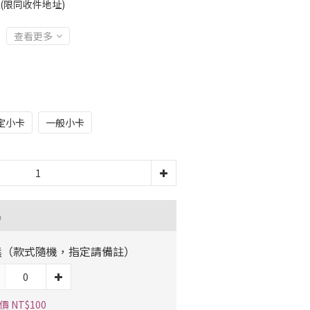
運(限同收件地址)
查看更多
定小卡
一般小卡
品
熊（款式隨機，指定請備註）
 NT$100