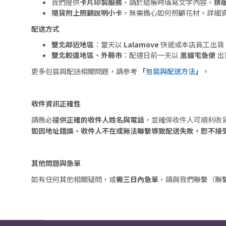
我們提供
卡片印製服務
，請於結帳時填寫文字內容，
排
隨貨附上照顧說明小卡
，無需擔心如何照顧花材。詳細
配送方式
雙北鄰近地區
：當天以
Lalamove
快遞或本店員工出貨
雙北較遠地區、外縣市
：配達日前一天以
黑貓宅急便
出
更多包裝與配送相關問題，請參考
「
包裝與配送方法
」
。
收件資訊正確性
請務必
提供正確的收件人姓名與電話
，並確保收件人可順利收
如因地址錯誤、收件人不在或無法聯繫導致配送失敗，恕不接
其他問題與急單
如有任何其他相關疑問，或
需三日內急單
，請與我們聯繫（聯