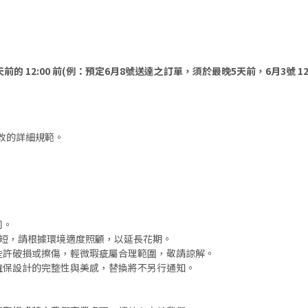
天前的 12:00 前(例：預定6月8號送達之訂單，須於最晚5天前，6月3號 12
改的詳細規範。
同。
短，請根據環境適度照顧，以延長花期。
些許破損或擦傷，輕微瑕疵屬合理範圍，敬請諒解。
確保設計的完整性與美感，替換將不另行通知。