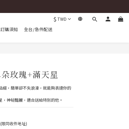
$
TWD
訂購須知
全台/急件配送
朵玫瑰+滿天星
點綴，簡單卻不失浪漫，就能夠表達你的
星，神秘豔麗，適合送給特別的他。
運(限同收件地址)