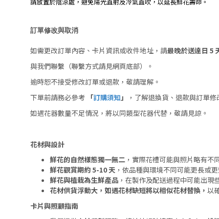
請放置於陰涼處，避免陽光直射及冷氣直吹，以延長鮮花壽命。
訂單修改與取消
如需更改訂單內容、卡片資訊或收件地址，請
最晚於送達日 5 
與我們聯繫（聯繫方式請見網頁底部）。
逾時恕不接受修改訂單或退款，敬請理解。
下單前請務必參考
「
訂購須知
」
，了解退換貨、退款與訂單修
如遇花器數量不足情況，將以同類型花器代替，敬請見諒。
花材與設計
鮮花的自然樣態獨一無二
，實際花禮可能與照片略有不
鮮花觀賞期約 5-10 天
，依品種與環境不同可能更長或更
鮮花與植栽為生鮮產品
，在製作及配送過程中可能出現
花材供貨浮動大，如遇花材缺短將以相似花材替換，
以
卡片與照顧指南