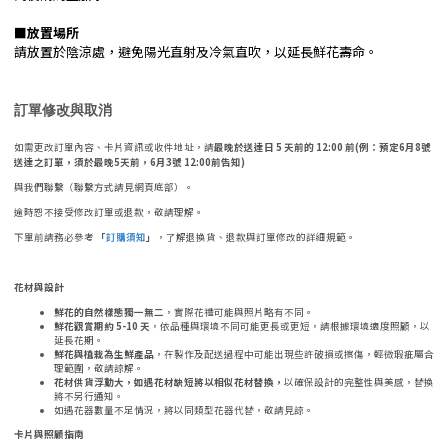
■
放置場所
請放置於陰涼處，避免陽光直射及冷氣直吹，以延長鮮花壽命。
訂單修改與取消
如需更改訂單內容、卡片資訊或收件地址，請
最晚於送達日 5 天前的 12:00 前(例：預定6月8號
送達之訂單，須於最晚5天前，6月3號 12:00前告知)
與我們聯繫（聯繫方式請見網頁底部）。
逾時恕不接受修改訂單或退款，敬請理解。
下單前請務必參考
「
訂購須知
」
，了解退換貨、退款與訂單修改的詳細規範。
花材與設計
鮮花的自然樣態獨一無二
，實際花禮可能與照片略有不同。
鮮花觀賞期約 5-10 天
，依品種與環境不同可能更長或更短，請根據環境適度照顧，以
延長花期。
鮮花與植栽為生鮮產品
，在製作及配送過程中可能出現些許破損或擦傷，輕微瑕疵屬合
理範圍，敬請諒解。
花材供貨浮動大，如遇花材缺短將以相似花材替換，
以確保設計的完整性與美感，替換
將不另行通知。
如遇花器數量不足情況，將以同類型花器代替，敬請見諒。
卡片與照顧指南