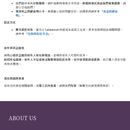
我們提供
卡片印製服務
，請於結帳時填寫文字內容，
排版與樣式將由我們專業處理
，請
放心交給我們！
隨貨附上照顧說明小卡
，無需擔心如何照顧花材。詳細資訊請參考
「
商品照顧說
明
」
。
配送方式
雙北鄰近地區
：當天以
Lalamove
快遞或本店員工出貨。更多包裝與配送相關問題，
請參考
「
包裝與配送方法
」
。
收件資訊正確性
請務必
提供正確的收件人姓名與電話
，並確保收件人可順利收貨。
如因地址錯誤、收件人不在或無法聯繫導致配送失敗，恕不接受退款或更換
，且訂購人須支付退
貨物流費用。
其他問題與急單
如有任何其他相關疑問，或
需三日內急單
，請與我們聯繫（聯繫方式請見網頁底部）。
ABOUT US