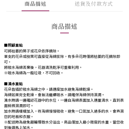
商品描述
送貨及付款方式
商品描述
■照顧重點
可將枯萎的葉子或花朵依序摘除。
單支的花朵或枝葉可直接從海綿拔除，有多朵花時僅將枯萎的花摘除即
可。
將吸水海綿丟棄後，花器清洗乾淨可重複利用。
※吸水海綿為一般垃圾，不可回收。
■
澆水重點
花朵皆插於吸水海綿之中，請適度加水避免海綿乾燥。
海綿如果完全乾燥，會無法繼續吸水，請確保海綿保持濕潤。
澆水時請一邊確認花器中的水位，一邊自海綿表面加入適量清水，直到表
面稍微濕潤即可。
加水時請緩緩加入，待海綿慢慢吸收，避免一口氣加入過多的水，會弄濕
您的地板和衣服。
※配送時為避免顛簸導致水分溢出，商品僅加入最小限度的水量，當您收
到後請馬上加水。