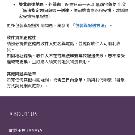
雙北較遠地區、外縣市
：配達日前一天以
黑貓宅急便
出貨
（
無法指定週日與週一送達
，依司機實際路線安排，建議顧
客安排提早配達）。
更多包裝與配送相關問題，請參考
「
包裝與配送方法
」
。
收件資訊正確性
請務必
提供正確的收件人姓名與電話
，並確保收件人可順利收
貨。
如因地址錯誤、收件人不在或無法聯繫導致配送失敗，恕不接受
退款或更換
，且訂購人須支付退貨物流費用。
其他問題與急單
如有任何其他相關疑問，或
需三日內急單
，請與我們聯繫（聯繫
方式請見網頁底部）。
ABOUT US
關於玉屋TAMAYA