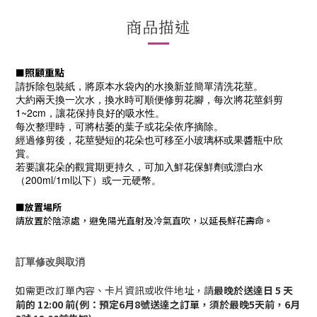
商品描述
照顧重點
■
請拆除包裝紙，將原本水袋內的水換新並簡單清洗花莖。
大約兩天換一次水，換水時可順便修剪花腳，每次將花莖斜剪
1~2cm，讓花保持良好的吸水性。
每次整理時，可將枯萎的葉子或花朵依序摘除。
經過修剪後，花莖變短的花朵也可移至小玻璃杯或果醬瓶中欣
賞。
若要讓花朵的觀賞期更持久，可加入鮮花保鮮劑或漂白水
（200ml/1ml以下）或一元硬幣。
■
放置場所
請放置於陰涼處，避免陽光直射及冷氣直吹，以延長鮮花壽命。
訂單修改與取消
如需更改訂單內容、卡片資訊或收件地址，請
最晚於送達日 5 天
前的 12:00 前(例：預定6月8號送達之訂單，須於最晚5天前，6月