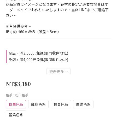
商品写真はイメージとなります。花材の指定が必要な場合はオ
ーダーメイドでお作りいたしますので、当店LINEまでご連絡下
さい。
圖片僅供參考～
尺寸約 H60 x W45（誤差±5cm）
全店，滿3,500元免運(限同收件地址)
全店，滿4,000元免運(限同收件地址)
查看更多
NT$3,180
色系
: 粉白色系
粉白色系
紅粉色系
橘黃色系
白綠色系
藍紫色系