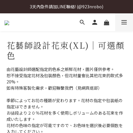
3天內急件請加LINE聯絡! (@923nrobo)
3天內急件請加LINE聯絡! (@923nrobo)
3天內急件請加LINE聯絡! (@923nrobo)
3天內急件請加LINE聯絡! (@923nrobo)
花藝師設計花束(XL)｜可選顏
色
由花藝設計師選配指定的色系之新鮮花材，圖片僅供參考。
恕不接受指定花材及包裝顏色，但花材量會比其他花束的款式多
20%。
如有特殊客製化需求，歡迎聯繫我們（見網頁底部）
季節によってお花の種類が変わります。花材の指定や包装紙の
指定はできません。
お値段より２０％花材を多く使用しボリュームのある花束を作
成いたします。
花材の色味の指定が可能ですので、お色味を選択後必要個数を
入力してください。