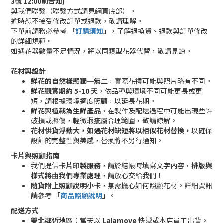
3號 12:00前告知)
與我們聯繫（聯繫方式請見網頁底部）。
逾時恕不接受修改訂單或退款，敬請理解。
下單前請務必參考
「
訂購須知
」
，了解退換貨、退款與訂單修改
的詳細規範。
如遇花器數量不足情況，將以同類型花器代替，敬請見諒。
花材與設計
鮮花的自然樣態獨一無二
，實際花禮可能與照片略有不同。
鮮花觀賞期約 5-10 天
，依品種與環境不同可能更長或更
短，請根據環境適度照顧，以延長花期。
鮮花與植栽為生鮮產品
，在製作及配送過程中可能出現些許
破損或擦傷，輕微瑕疵屬合理範圍，敬請諒解。
花材供貨浮動大，如遇花材缺短將以相似花材替換，
以確保
設計的完整性與美感，替換將不另行通知。
卡片與照顧指南
我們提供
卡片印製服務
，請於結帳時填寫文字內容，
排版與
樣式將由我們專業處理
，請放心交給我們！
隨貨附上照顧說明小卡
，無需擔心如何照顧花材。詳細資訊
請參考
「
商品照顧說明
」
。
配送方式
雙北鄰近地區
：當天以
Lalamove
快遞或本店員工出貨。