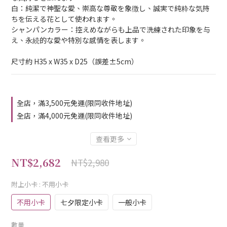
白：純潔で神聖な愛、崇高な尊敬を象徴し、誠実で純粋な気持
ちを伝える花として使われます。
シャンパンカラー：控えめながらも上品で洗練された印象を与
え、永続的な愛や特別な感情を表します。
尺寸約 H35 x W35 x D25（誤差±5cm）
全店，滿3,500元免運(限同收件地址)
全店，滿4,000元免運(限同收件地址)
查看更多
NT$2,682
NT$2,980
附上小卡
: 不用小卡
不用小卡
七夕限定小卡
一般小卡
數量