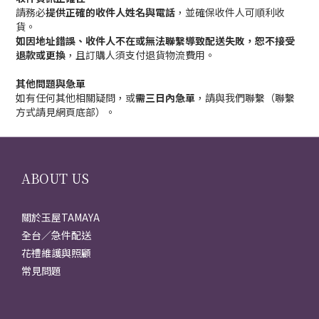
請務必
提供正確的收件人姓名與電話
，並確保收件人可順利收
貨。
如因地址錯誤、收件人不在或無法聯繫導致配送失敗，恕不接受
退款或更換
，且訂購人須支付退貨物流費用。
其他問題與急單
如有任何其他相關疑問，或
需三日內急單
，請與我們聯繫（聯繫
方式請見網頁底部）。
ABOUT US
關於玉屋TAMAYA
全台／急件配送
花禮維護與照顧
常見問題