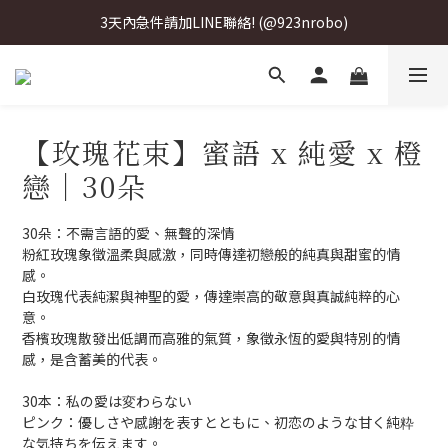
3天內急件請加LINE聯絡! (@923nrobo)
3天內急件請加LINE聯絡! (@923nrobo)
3天內急件請加LINE聯絡! (@923nrobo)
【玫瑰花束】蜜語 x 純愛 x 橙
戀｜30朵
30朵：不需言語的愛、無聲的深情
粉紅玫瑰象徵溫柔與感激，同時傳達初戀般的純真與甜蜜的情
感。
白玫瑰代表純潔與神聖的愛，傳達崇高的敬意與真誠純粹的心
意。
香檳玫瑰散發出低調而高雅的氣質，象徵永恆的愛與特別的情
感，是含蓄美的代表。
30本：私の愛は変わらない
ピンク：優しさや感謝を表すとともに、初恋のような甘く純粋
な気持ちを伝えます。