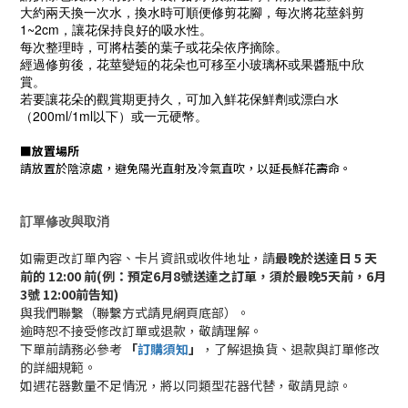
大約兩天換一次水，換水時可順便修剪花腳，每次將花莖斜剪
1~2cm，讓花保持良好的吸水性。
每次整理時，可將枯萎的葉子或花朵依序摘除。
經過修剪後，花莖變短的花朵也可移至小玻璃杯或果醬瓶中欣
賞。
若要讓花朵的觀賞期更持久，可加入鮮花保鮮劑或漂白水
（200ml/1ml以下）或一元硬幣。
■
放置場所
請放置於陰涼處，避免陽光直射及冷氣直吹，以延長鮮花壽命。
訂單修改與取消
如需更改訂單內容、卡片資訊或收件地址，請
最晚於送達日 5 天
前的 12:00 前(例：預定6月8號送達之訂單，須於最晚5天前，6月
3號 12:00前告知)
與我們聯繫（聯繫方式請見網頁底部）。
逾時恕不接受修改訂單或退款，敬請理解。
下單前請務必參考
「
訂購須知
」
，了解退換貨、退款與訂單修改
的詳細規範。
如遇花器數量不足情況，將以同類型花器代替，敬請見諒。