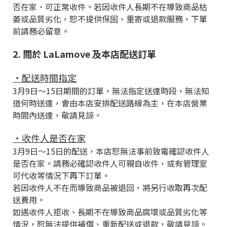
否在家、可正常收件。若因收件人長期不在導致商品枯
萎或品質劣化，恕不提供保固、重寄或退款服務，下單
前請務必留意。
2. 關於 LaLamove 及本店配送訂單
・配送時間指定
3月9日～15日期間的訂單，無法指定送達時段，無法知
道何時送達，會由本店安排配送路線為主，在本店營業
時間內送達，敬請見諒。
・收件人是否在家
3月9日～15日的配送，本店恕無法事前致電確認收件人
是否在家。請務必確認收件人可親自收件，或有管理室
可代收等情況下再下訂單。
若因收件人不在而導致商品被退回，將另行收取再次配
送費用。
如遇收件人拒收、長期不在導致商品腐壞或品質劣化等
情況，恕無法提供補償、重新配送或退款，敬請見諒。