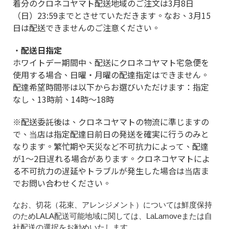
着分のクロネコヤマト配送地域のご注文は3月8日
（日）23:59までとさせていただきます。なお、3月15
日は配送できませんのご注意ください。
・
配送日指定
ホワイトデー期間中、配送にクロネコヤマト宅急便を
使用する場合、日曜・月曜の配達指定はできません。
配達希望時間帯は以下からお選びいただけます：指定
なし、13時前、14時～18時
※配送委託後は、クロネコヤマトの物流に準じますの
で、当店は指定配達日前日の発送を確実に行うのみと
なります。繁忙期や天災など不可抗力によって、配達
が1～2日遅れる場合があります。クロネコヤマトによ
る不可抗力の遅延やトラブルが発生した場合は当店ま
でお問い合わせください。
なお、切花（花束、アレンジメント）については鮮度保持
のためLALA配送可能地域に関しては、LaLamoveまたは自
社配送の選択をお勧めいたします。