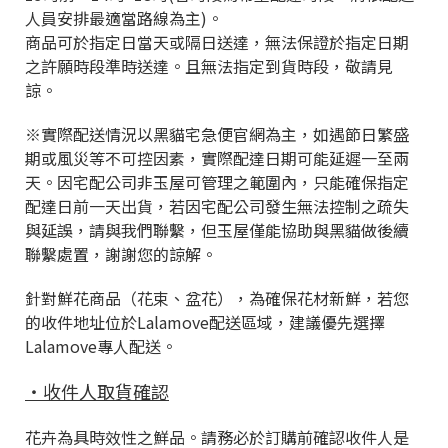
人員安排最適當路線為主)。
商品可於指定日當天或隔日送達，無法保證於指定日期
之許願時段準時送達。且無法指定到貨時段，敬請見
諒。
※實際配送情況以黑貓宅急便官網為主，如遇節日繁盛
期或風災等不可控因素，實際配達日期可能延遲一至兩
天。因宅配公司非玉屋可管理之範圍內，只能確保指定
配達日前一天出貨，若因宅配公司發生無法控制之疏失
與延誤，請與我們聯繫，但玉屋僅能協助與黑貓做後續
聯繫處置，謝謝您的諒解。
針對鮮花商品（花束、盆花），為確保花材新鮮，若您
的收件地址位於Lalamove配送區域，建議優先選擇
Lalamove專人配送。
・收件人取貨確認
花卉為具時效性之鮮品。請務必於訂購前確認收件人是