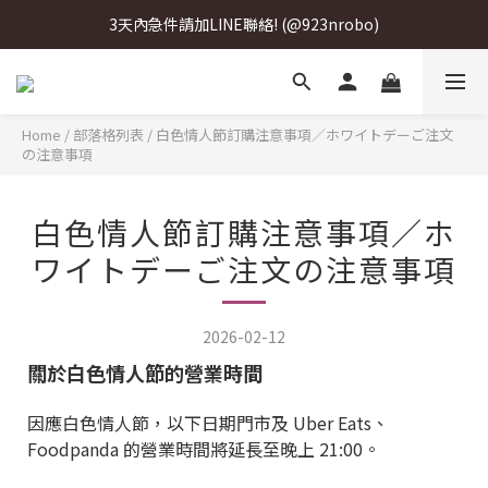
3天內急件請加LINE聯絡! (@923nrobo)
3天內急件請加LINE聯絡! (@923nrobo)
3天內急件請加LINE聯絡! (@923nrobo)
Home
/
部落格列表
/
白色情人節訂購注意事項／ホワイトデーご注文
の注意事項
白色情人節訂購注意事項／ホ
ワイトデーご注文の注意事項
2026-02-12
關於白色情人節的營業時間
因應白色情人節，以下日期門市及 Uber Eats、
Foodpanda 的營業時間將延長至晚上 21:00。