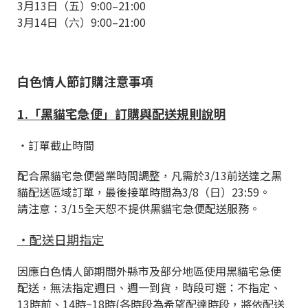
3月13日（五）9:00–21:00
3月14日（六）9:00–21:00
白色情人節訂購注意事項
1.「黑貓宅急便」訂購與配送規則說明
・訂單截止時間
配合黑貓宅急便營業時間調整，凡需於3/13前送達之黑
貓配送區域訂單，最後接單時間為3/8（日）23:59。
請注意：3/15全天恕不提供黑貓宅急便配送服務。
・配送日期指定
因應白色情人節期間外縣市及部分地區使用黑貓宅急便
配送，無法指定週日、週一到貨，時段可選：不指定、
13時前、14時~18時(各時段為希望配達時段，將依配送