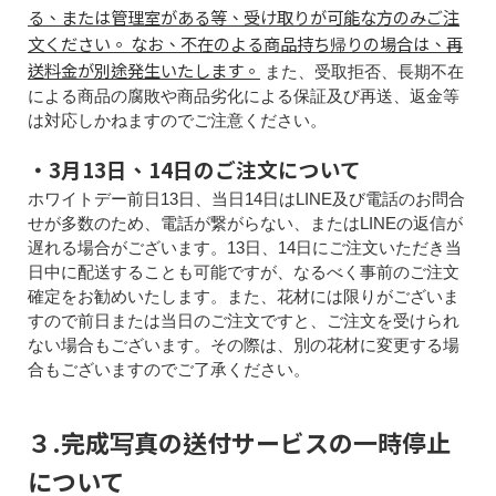
る、または管理室がある等、受け取りが可能な方のみご注
文ください。
なお、不在のよる商品持ち帰りの場合は、再
送料金が別途発生いたします。
また、受取拒否、長期不在
による商品の腐敗や商品劣化による保証及び再送、返金等
は対応しかねますのでご注意ください。
・3月13日、14日のご注文について
ホワイトデー前日13日、当日14日はLINE及び電話のお問合
せが多数のため、電話が繋がらない、またはLINEの返信が
遅れる場合がございます。13日、14日にご注文いただき当
日中に配送することも可能ですが、なるべく事前のご注文
確定をお勧めいたします。また、花材には限りがございま
すので前日または当日のご注文ですと、ご注文を受けられ
ない場合もございます。その際は、別の花材に変更する場
合もございますのでご了承ください。
３.完成写真の送付サービスの一時停止
について