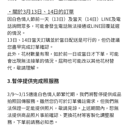
・關於3月13日、14日的訂單
因白色情人節前一天（13日）及當天（14日）LINE及電
話詢問眾多，可能會發生電話無法接通或LINE回覆延遲
的情況。
13日、14日當天訂購並於當日配送是可行的，但仍建議
您盡早完成訂單確認。
此外，花材數量有限，如於前一日或當日才下單，可能
會出現無法接單的情況。屆時也可能改以其他花材替
代，敬請理解。
3.暫停提供完成照服務
3/9～3/15適逢白色情人節繁忙期，我們將暫停提供成品
拍照回傳服務。雖然您仍可於訂單備註需求，但我們無
法保證一定能提供照片，敬請見諒。上述期間內，恕無
法提供商品照片事前確認、更換花材等客製化調整服
務，下單前請務必知悉。