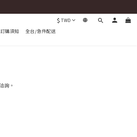
$
TWD
訂購須知
全台/急件配送
洽詢。