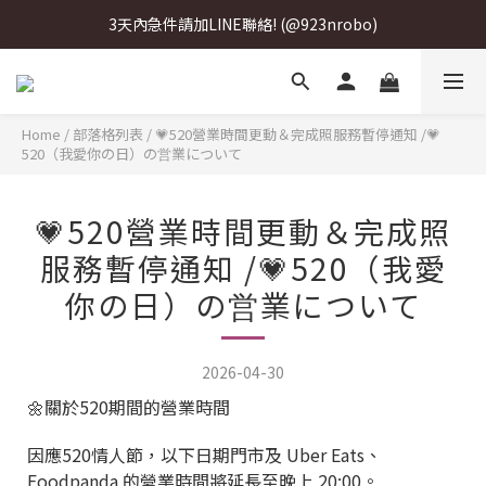
3天內急件請加LINE聯絡! (@923nrobo)
3天內急件請加LINE聯絡! (@923nrobo)
3天內急件請加LINE聯絡! (@923nrobo)
Home
/
部落格列表
/
💗520營業時間更動＆完成照服務暫停通知 /💗
520（我愛你の日）の営業について
💗520營業時間更動＆完成照
服務暫停通知 /💗520（我愛
你の日）の営業について
2026-04-30
🌼關於520期間的營業時間
因應520情人節，以下日期門市及 Uber Eats、
Foodpanda 的營業時間將延長至晚上 20:00。