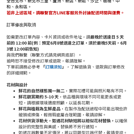
全台北市、新北市三重、蘆洲、新店、新莊、汐止、板橋、中
和、永和區。
若非上述區域，請聯繫官方LINE客服另外討論配送時間與運費。
訂單修改與取消
如需更改訂單內容、卡片資訊或收件地址，請
最晚於送達日 5 天
前的 12:00 前(例：預定6月8號送達之訂單，須於最晚5天前，6月
3號 12:00前告知)
與我們聯繫（聯繫方式請見網頁底部）。
逾時恕不接受修改訂單或退款，敬請理解。
下單前請務必參考
「
訂購須知
」
，了解退換貨、退款與訂單修改
的詳細規範。
花材與設計
鮮花的自然樣態獨一無二
，實際花禮可能與照片略有不同。
鮮花觀賞期約 5-10 天
，依品種與環境不同可能更長或更
短，請根據環境適度照顧，以延長花期。
鮮花與植栽為生鮮產品
，在製作及配送過程中可能出現些許
破損或擦傷，輕微瑕疵屬合理範圍，敬請諒解。
花材供貨浮動大，如遇花材缺短將以相似花材替換，
以確保
設計的完整性與美感，替換將不另行通知。
如遇花器數量不足情況，將以同類型花器代替，敬請見諒。