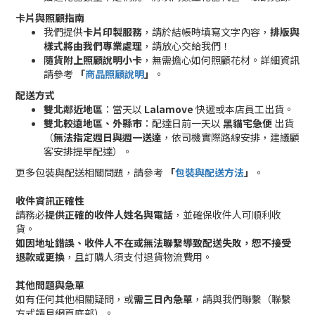
卡片與照顧指南
我們提供
卡片印製服務
，請於結帳時填寫文字內容，
排版與
樣式將由我們專業處理
，請放心交給我們！
隨貨附上照顧說明小卡
，無需擔心如何照顧花材。詳細資訊
請參考
「
商品照顧說明
」
。
配送方式
雙北鄰近地區
：當天以
Lalamove
快遞或本店員工出貨。
雙北較遠地區、外縣市
：配達日前一天以
黑貓宅急便
出貨
（
無法指定週日與週一送達
，依司機實際路線安排，建議顧
客安排提早配達）。
更多包裝與配送相關問題，請參考
「
包裝與配送方法
」
。
收件資訊正確性
請務必
提供正確的收件人姓名與電話
，並確保收件人可順利收
貨。
如因地址錯誤、收件人不在或無法聯繫導致配送失敗，恕不接受
退款或更換
，且訂購人須支付退貨物流費用。
其他問題與急單
如有任何其他相關疑問，或
需三日內急單
，請與我們聯繫（聯繫
方式請見網頁底部）。