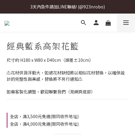
3天內急件請加LINE聯絡! (@923nrobo)
3天內急件請加LINE聯絡! (@923nrobo)
3天內急件請加LINE聯絡! (@923nrobo)
3天內急件請加LINE聯絡! (@923nrobo)
經典藍系高架花籃
尺寸約 H180 x W80 x D40cm（誤差±10cm）
⚠️花材供貨浮動大，如遇花材缺短將以相似花材替換，以確保設
計的完整性與美感，替換將不另行通知⚠️
如需客製化調整，歡迎聯繫我們（見網頁底部）
全店，滿3,500元免運(限同收件地址)
全店，滿4,000元免運(限同收件地址)