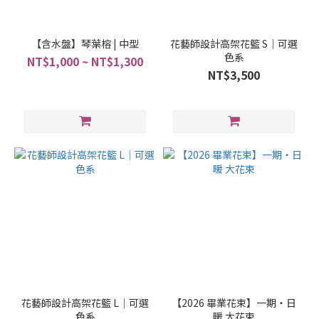
顏
色
【含水盤】琴葉榕 | 中型
花藝師設計高架花籃 S｜可選
色系
NT$1,000 ~ NT$1,300
+鋪
NT$3,500
面
石
(2)
無
包
裝
(2)
粉
色
系
(2)
紅
色
花藝師設計高架花籃 L｜可選
【2026 畢業花束】一期・日
系
色系
暖 大花束