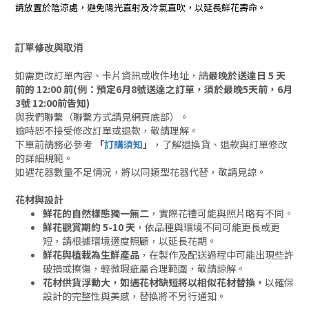
請放置於陰涼處，避免陽光直射及冷氣直吹，以延長鮮花壽命。
訂單修改與取消
如需更改訂單內容、卡片資訊或收件地址，請
最晚於送達日 5 天
前的 12:00 前(例：預定6月8號送達之訂單，須於最晚5天前，6月
3號 12:00前告知)
與我們聯繫（聯繫方式請見網頁底部）。
逾時恕不接受修改訂單或退款，敬請理解。
下單前請務必參考
「
訂購須知
」
，了解退換貨、退款與訂單修改
的詳細規範。
如遇花器數量不足情況，將以同類型花器代替，敬請見諒。
花材與設計
鮮花的自然樣態獨一無二
，實際花禮可能與照片略有不同。
鮮花觀賞期約 5-10 天
，依品種與環境不同可能更長或更
短，請根據環境適度照顧，以延長花期。
鮮花與植栽為生鮮產品
，在製作及配送過程中可能出現些許
破損或擦傷，輕微瑕疵屬合理範圍，敬請諒解。
花材供貨浮動大，如遇花材缺短將以相似花材替換，
以確保
設計的完整性與美感，替換將不另行通知。