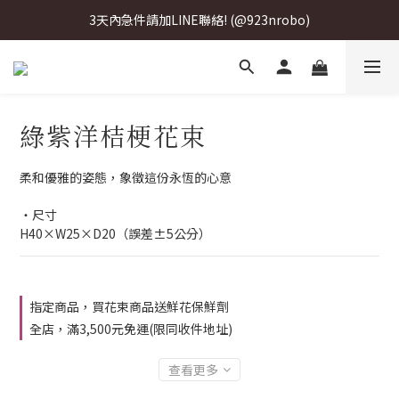
3天內急件請加LINE聯絡! (@923nrobo)
3天內急件請加LINE聯絡! (@923nrobo)
3天內急件請加LINE聯絡! (@923nrobo)
綠紫洋桔梗花束
柔和優雅的姿態，象徵這份永恆的心意
・尺寸
H40×W25×D20（誤差±5公分）
指定商品，買花束商品送鮮花保鮮劑
全店，滿3,500元免運(限同收件地址)
查看更多