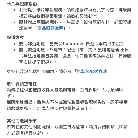
卡片與照顧指南
我們提供
卡片印製服務
，請於結帳時填寫文字內容，
排版與
樣式將由我們專業處理
，請放心交給我們！
隨貨附上照顧說明小卡
，無需擔心如何照顧花材。詳細資訊
請參考
「
商品照顧說明
」
。
配送方式
雙北鄰近地區
：當天以
Lalamove
快遞或本店員工出貨。
雙北較遠地區、外縣市
：配達日前一天以
黑貓宅急便
出貨
（
無法指定週日與週一送達
，依司機實際路線安排，建議顧
客安排提早配達）。
更多包裝與配送相關問題，請參考
「
包裝與配送方法
」
。
收件資訊正確性
請務必
提供正確的收件人姓名與電話
，並確保收件人可順利收
貨。
如因地址錯誤、收件人不在或無法聯繫導致配送失敗，恕不接受
退款或更換
，且訂購人須支付退貨物流費用。
其他問題與急單
如有任何其他相關疑問，或
需三日內急單
，請與我們聯繫（聯繫
方式請見網頁底部）。