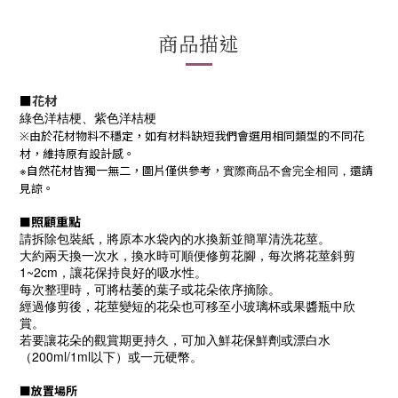
商品描述
■
花材
綠色洋桔梗、紫色洋桔梗
※由於花材物料不穩定，如有材料缺短我們會選用相同類型的不同花
材，維持原有設計感。
※
自然花材皆獨一無二，圖片僅供參考，
實際商品不會完全相同，
還請
見諒。
照顧重點
■
請拆除包裝紙，將原本水袋內的水換新並簡單清洗花莖。
大約兩天換一次水，換水時可順便修剪花腳，每次將花莖斜剪
1~2cm，讓花保持良好的吸水性。
每次整理時，可將枯萎的葉子或花朵依序摘除。
經過修剪後，花莖變短的花朵也可移至小玻璃杯或果醬瓶中欣
賞。
若要讓花朵的觀賞期更持久，可加入鮮花保鮮劑或漂白水
（200ml/1ml以下）或一元硬幣。
■
放置場所