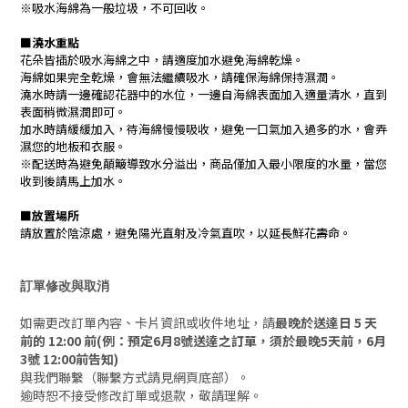
※吸水海綿為一般垃圾，不可回收。
■
澆水重點
花朵皆插於吸水海綿之中，請適度加水避免海綿乾燥。
海綿如果完全乾燥，會無法繼續吸水，請確保海綿保持濕潤。
澆水時請一邊確認花器中的水位，一邊自海綿表面加入適量清水，直到
表面稍微濕潤即可。
加水時請緩緩加入，待海綿慢慢吸收，避免一口氣加入過多的水，會弄
濕您的地板和衣服。
※配送時為避免顛簸導致水分溢出，商品僅加入最小限度的水量，當您
收到後請馬上加水。
■
放置場所
請放置於陰涼處，避免陽光直射及冷氣直吹，以延長鮮花壽命。
訂單修改與取消
如需更改訂單內容、卡片資訊或收件地址，請
最晚於送達日 5 天
前的 12:00 前(例：預定6月8號送達之訂單，須於最晚5天前，6月
3號 12:00前告知)
與我們聯繫（聯繫方式請見網頁底部）。
逾時恕不接受修改訂單或退款，敬請理解。