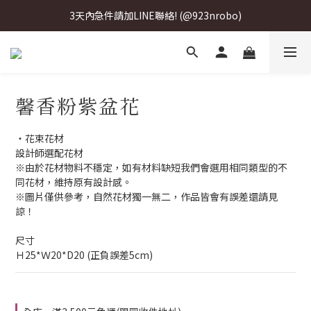
3天內急件請加LINE聯絡! (@923nrobo)
3天內急件請加LINE聯絡! (@923nrobo)
3天內急件請加LINE聯絡! (@923nrobo)
3天內急件請加LINE聯絡! (@923nrobo)
馨香粉紫盆花
・花束花材
設計師選配花材
※由於花材物料不穩定，如有材料缺短我們會選用相同類型的不
同花材，維持原有設計感。
※圖片僅供參考，自然花材獨一無二，作品皆會有誤差還請見
諒！
尺寸
Ｈ25*Ｗ20*D20 (正負誤差5cm)