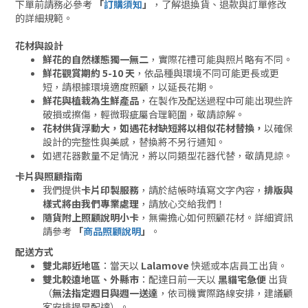
下單前請務必參考
「
訂購須知
」
，了解退換貨、退款與訂單修改
的詳細規範。
花材與設計
鮮花的自然樣態獨一無二
，實際花禮可能與照片略有不同。
鮮花觀賞期約 5-10 天
，依品種與環境不同可能更長或更
短，請根據環境適度照顧，以延長花期。
鮮花與植栽為生鮮產品
，在製作及配送過程中可能出現些許
破損或擦傷，輕微瑕疵屬合理範圍，敬請諒解。
花材供貨浮動大，如遇花材缺短將以相似花材替換，
以確保
設計的完整性與美感，替換將不另行通知。
如遇花器數量不足情況，將以同類型花器代替，敬請見諒。
卡片與照顧指南
我們提供
卡片印製服務
，請於結帳時填寫文字內容，
排版與
樣式將由我們專業處理
，請放心交給我們！
隨貨附上照顧說明小卡
，無需擔心如何照顧花材。詳細資訊
請參考
「
商品照顧說明
」
。
配送方式
雙北鄰近地區
：當天以
Lalamove
快遞或本店員工出貨。
雙北較遠地區、外縣市
：配達日前一天以
黑貓宅急便
出貨
（
無法指定週日與週一送達
，依司機實際路線安排，建議顧
客安排提早配達）。