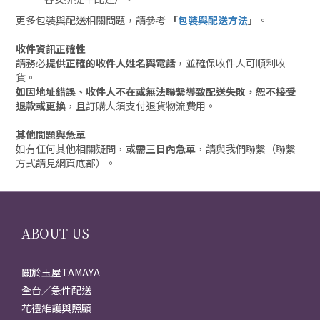
更多包裝與配送相關問題，請參考
「
包裝與配送方法
」
。
收件資訊正確性
請務必
提供正確的收件人姓名與電話
，並確保收件人可順利收
貨。
如因地址錯誤、收件人不在或無法聯繫導致配送失敗，恕不接受
退款或更換
，且訂購人須支付退貨物流費用。
其他問題與急單
如有任何其他相關疑問，或
需三日內急單
，請與我們聯繫（聯繫
方式請見網頁底部）。
ABOUT US
關於玉屋TAMAYA
全台／急件配送
花禮維護與照顧