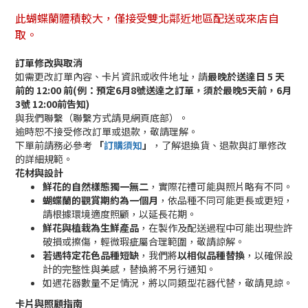
此蝴蝶蘭體積較大，僅接受雙北鄰近地區配送或來店自
取。
訂單修改與取消
如需更改訂單內容、卡片資訊或收件地址，請
最晚於送達日 5 天
前的 12:00 前(例：預定6月8號送達之訂單，須於最晚5天前，6月
3號 12:00前告知)
與我們聯繫（聯繫方式請見網頁底部）。
逾時恕不接受修改訂單或退款，敬請理解。
下單前請務必參考
「
訂購須知
」
，了解退換貨、退款與訂單修改
的詳細規範。
花材與設計
鮮花的自然樣態獨一無二
，實際花禮可能與照片略有不同。
蝴蝶蘭的觀賞期約為一個月
，依品種不同可能更長或更短，
請根據環境適度照顧，以延長花期。
鮮花與植栽為生鮮產品
，在製作及配送過程中可能出現些許
破損或擦傷，輕微瑕疵屬合理範圍，敬請諒解。
若遇特定花色品種短缺
，我們將
以相似品種替換
，以確保設
計的完整性與美感，替換將不另行通知。
如遇花器數量不足情況，將以同類型花器代替，敬請見諒。
卡片與照顧指南