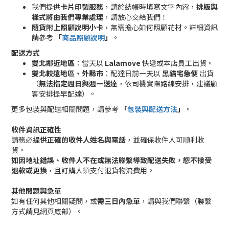
我們提供
卡片印製服務
，請於結帳時填寫文字內容，
排版與
樣式將由我們專業處理
，請放心交給我們！
隨貨附上照顧說明小卡
，無需擔心如何照顧花材。詳細資訊
請參考
「
商品照顧說明
」
。
配送方式
雙北鄰近地區
：當天以
Lalamove
快遞或本店員工出貨。
雙北較遠地區、外縣市
：配達日前一天以
黑貓宅急便
出貨
（
無法指定週日與週一送達
，依司機實際路線安排，建議顧
客安排提早配達）。
更多包裝與配送相關問題，請參考
「
包裝與配送方法
」
。
收件資訊正確性
請務必
提供正確的收件人姓名與電話
，並確保收件人可順利收
貨。
如因地址錯誤、收件人不在或無法聯繫導致配送失敗，恕不接受
退款或更換
，且訂購人須支付退貨物流費用。
其他問題與急單
如有任何其他相關疑問，或
需三日內急單
，請與我們聯繫（聯繫
方式請見網頁底部）。