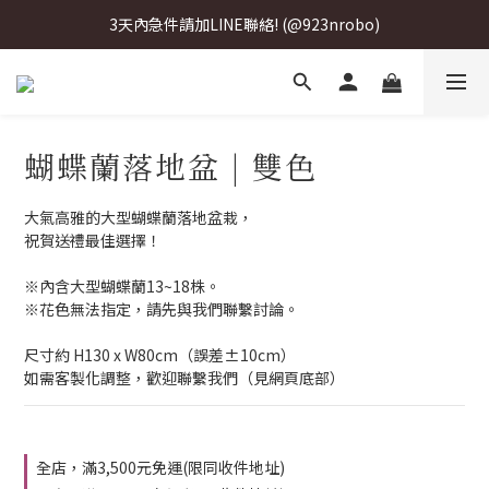
3天內急件請加LINE聯絡! (@923nrobo)
3天內急件請加LINE聯絡! (@923nrobo)
3天內急件請加LINE聯絡! (@923nrobo)
3天內急件請加LINE聯絡! (@923nrobo)
蝴蝶蘭落地盆 | 雙色
大氣高雅的大型蝴蝶蘭落地盆栽，
祝賀送禮最佳選擇！
※內含大型蝴蝶蘭13~18株。
※花色無法指定，請先與我們聯繫討論。
尺寸約 H130 x W80cm（誤差±10cm）
如需客製化調整，歡迎聯繫我們（見網頁底部）
全店，滿3,500元免運(限同收件地址)