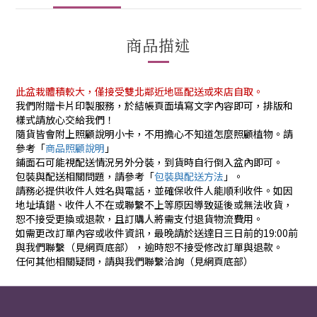
商品描述
此盆栽體積較大，僅接受雙北鄰近地區配送或來店自取。
我們附贈卡片印製服務，於結帳頁面填寫文字內容即可，排版和
樣式請放心交給我們！
隨貨皆會附上照顧說明小卡，不用擔心不知道怎麼照顧植物。請
參考「
商品照顧說明
」
鋪面石可能視配送情況另外分裝，到貨時自行倒入盆內即可。
包裝與配送相關問題，請參考「
包裝與配送方法
」。
請務必提供收件人姓名與電話，並確保收件人能順利收件。如因
地址填錯、收件人不在或聯繫不上等原因導致延後或無法收貨，
恕不接受更換或退款，且訂購人將需支付退貨物流費用。
如需更改訂單內容或收件資訊，最晚請於送達日三日前的19:00前
與我們聯繫（見網頁底部），逾時恕不接受修改訂單與退款。
任何其他相關疑問，請與我們聯繫洽詢（見網頁底部）