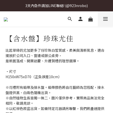
3天內急件請加LINE聯絡! (@923nrobo)
3天內急件請加LINE聯絡! (@923nrobo)
3天內急件請加LINE聯絡! (@923nrobo)
【含水盤】珍珠尤佳
比起翠綠的尤加更多了份珍珠白皙質感，柔美與清新氣息，適合
擺放於公司入口、窗邊或辦公桌旁，
是新居落成、開業誌慶、升遷賀禮的理想選擇。
‧尺寸
H150xW75xD70（正負誤差10cm）
※花禮附有緞帶及接水盤。緞帶顏色將由花藝師為您搭配，接水
盤提供黑、白兩色隨機出貨。
※自然植物生長皆獨一無二，圖片僅供參考，實際商品無法完全
相同，敬請見諒。
※以紅棕色原盆出貨，如需特定花器請另聯繫，我們將盡速提供