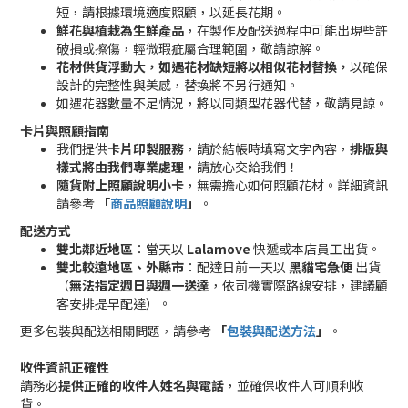
短，請根據環境適度照顧，以延長花期。
鮮花與植栽為生鮮產品
，在製作及配送過程中可能出現些許
破損或擦傷，輕微瑕疵屬合理範圍，敬請諒解。
花材供貨浮動大，如遇花材缺短將以相似花材替換，
以確保
設計的完整性與美感，替換將不另行通知。
如遇花器數量不足情況，將以同類型花器代替，敬請見諒。
卡片與照顧指南
我們提供
卡片印製服務
，請於結帳時填寫文字內容，
排版與
樣式將由我們專業處理
，請放心交給我們！
隨貨附上照顧說明小卡
，無需擔心如何照顧花材。詳細資訊
請參考
「
商品照顧說明
」
。
配送方式
雙北鄰近地區
：當天以
Lalamove
快遞或本店員工出貨。
雙北較遠地區、外縣市
：配達日前一天以
黑貓宅急便
出貨
（
無法指定週日與週一送達
，依司機實際路線安排，建議顧
客安排提早配達）。
更多包裝與配送相關問題，請參考
「
包裝與配送方法
」
。
收件資訊正確性
請務必
提供正確的收件人姓名與電話
，並確保收件人可順利收
貨。