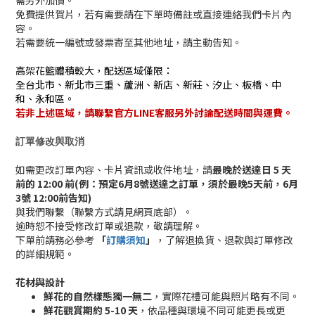
需另外加價。
免費提供賀片，若有需要請在下單時備註或直接連絡我們卡片內
容。
若需要統一編號或發票寄至其他地址，請主動告知。
高架花籃體積較大，配送區域僅限：
全台北市、新北市三重、蘆洲、新店、新莊、汐止、板橋、中
和、永和區。
若非上述區域，請聯繫官方LINE客服另外討論配送時間與運費。
訂單修改與取消
如需更改訂單內容、卡片資訊或收件地址，請
最晚於送達日 5 天
前的 12:00 前(例：預定6月8號送達之訂單，須於最晚5天前，6月
3號 12:00前告知)
與我們聯繫（聯繫方式請見網頁底部）。
逾時恕不接受修改訂單或退款，敬請理解。
下單前請務必參考
「
訂購須知
」
，了解退換貨、退款與訂單修改
的詳細規範。
花材與設計
鮮花的自然樣態獨一無二
，實際花禮可能與照片略有不同。
鮮花觀賞期約 5-10 天
，依品種與環境不同可能更長或更