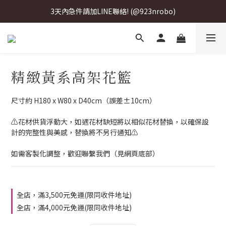
3天內急件請加LINE聯絡! (@923nrobo)
3天內急件請加LINE聯絡! (@923nrobo)
3天內急件請加LINE聯絡! (@923nrobo)
精緻黃系高架花籃
尺寸約 H180 x W80 x D40cm（誤差±10cm）
⚠️花材供貨浮動大，如遇花材缺短將以相似花材替換，以確保設
計的完整性與美感，替換將不另行通知⚠️
如需客製化調整，歡迎聯繫我們（見網頁底部）
全店，滿3,500元免運(限同收件地址)
全店，滿4,000元免運(限同收件地址)