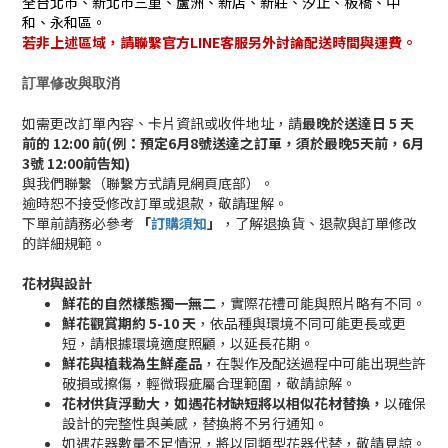
全台北市、新北市三重、蘆洲、新店、新莊、汐止、板橋、中
和、永和區。
若非上述區域，請聯繫官方LINE客服另外討論配送時間與運費。
訂單修改與取消
如需更改訂單內容、卡片資訊或收件地址，請
最晚於送達日 5 天
前的 12:00 前(例：預定6月8號送達之訂單，須於最晚5天前，6月
3號 12:00前告知)
與我們聯繫（聯繫方式請見網頁底部）。
逾時恕不接受修改訂單或退款，敬請理解。
下單前請務必參考
「
訂購須知
」
，了解退換貨、退款與訂單修改
的詳細規範。
花材與設計
鮮花的自然樣態獨一無二
，實際花禮可能與照片略有不同。
鮮花觀賞期約 5-10 天
，依品種與環境不同可能更長或更
短，請根據環境適度照顧，以延長花期。
鮮花與植栽為生鮮產品
，在製作及配送過程中可能出現些許
破損或擦傷，輕微瑕疵屬合理範圍，敬請諒解。
花材供貨浮動大，如遇花材缺短將以相似花材替換，
以確保
設計的完整性與美感，替換將不另行通知。
如遇花器數量不足情況，將以同類型花器代替，敬請見諒。