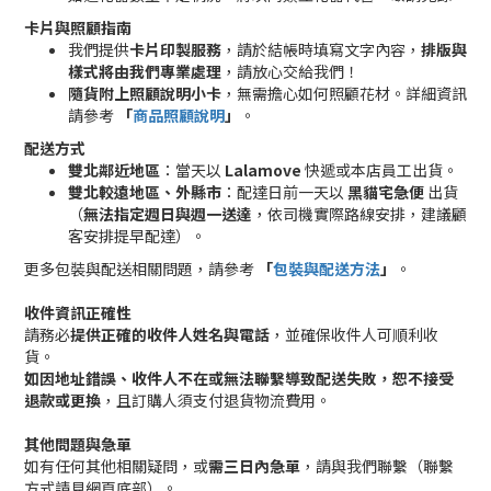
卡片與照顧指南
我們提供
卡片印製服務
，請於結帳時填寫文字內容，
排版與
樣式將由我們專業處理
，請放心交給我們！
隨貨附上照顧說明小卡
，無需擔心如何照顧花材。詳細資訊
請參考
「
商品照顧說明
」
。
配送方式
雙北鄰近地區
：當天以
Lalamove
快遞或本店員工出貨。
雙北較遠地區、外縣市
：配達日前一天以
黑貓宅急便
出貨
（
無法指定週日與週一送達
，依司機實際路線安排，建議顧
客安排提早配達）。
更多包裝與配送相關問題，請參考
「
包裝與配送方法
」
。
收件資訊正確性
請務必
提供正確的收件人姓名與電話
，並確保收件人可順利收
貨。
如因地址錯誤、收件人不在或無法聯繫導致配送失敗，恕不接受
退款或更換
，且訂購人須支付退貨物流費用。
其他問題與急單
如有任何其他相關疑問，或
需三日內急單
，請與我們聯繫（聯繫
方式請見網頁底部）。