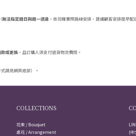
（
無法指定週日與週一送達
，依司機實際路線安排，建議顧客安排提早配
。
退款或更換
，且訂購人須支付退貨物流費用。
方式請見網頁底部）。
COLLECTIONS
C
花束 / Bouquet
LI
桌花 / Arrangement
(中