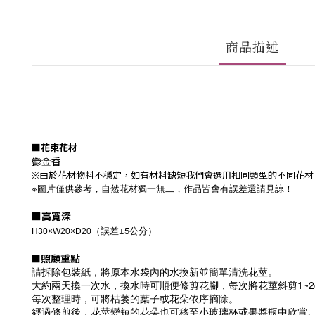
商品描述
■
花束花材
鬱金香
※由於花材物料不穩定，如有材料缺短我們會選用相同類型的不同花材
※圖片僅供參考，自然花材獨一無二，作品皆會有誤差還請見諒！
■
高寬深
±5
（誤差
公分）
H30×W20×D20
照顧重點
■
請拆除包裝紙，將原本水袋內的水換新並簡單清洗花莖。
大約兩天換一次水，換水時可順便修剪花腳，每次將花莖斜剪1~2
每次整理時，可將枯萎的葉子或花朵依序摘除。
經過修剪後，花莖變短的花朵也可移至小玻璃杯或果醬瓶中欣賞