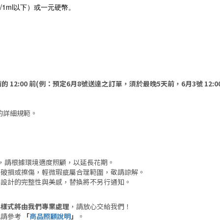
/1ml以下）或一元硬幣。
的 12:00 前(例：預定6月8號送達之訂單，須於最晚5天前，6月3號 12:0
的詳細規範。
。
，請根據環境適度照顧，以延長花期。
許破損或擦傷，輕微瑕疵屬合理範圍，敬請諒解。
保設計的完整性與美感，替換將不另行通知。
與樣式將由我們專業處理
，請放心交給我們！
訊請參考
「
商品照顧說明
」
。