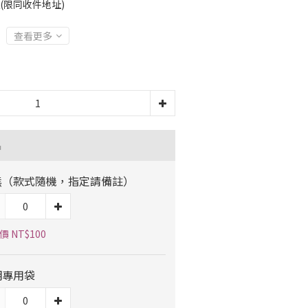
運(限同收件地址)
查看更多
品
熊（款式隨機，指定請備註）
 NT$100
明專用袋