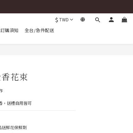
$
TWD
訂購須知
全台/急件配送
金香花束
作
香，送禮自用皆可
品送鮮花保鮮劑