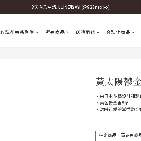
3天內急件請加LINE聯絡! (@923nrobo)
3天內急件請加LINE聯絡! (@923nrobo)
3天內急件請加LINE聯絡! (@923nrobo)
 玫瑰花束系列🌟
所有商品
送禮用途
客製化商品
3天內急件請加LINE聯絡! (@923nrobo)
黃太陽鬱
・由日本花藝設計師製
・黃色鬱金香8朵
・溫暖可愛的當季鬱金
指定商品，買花束商