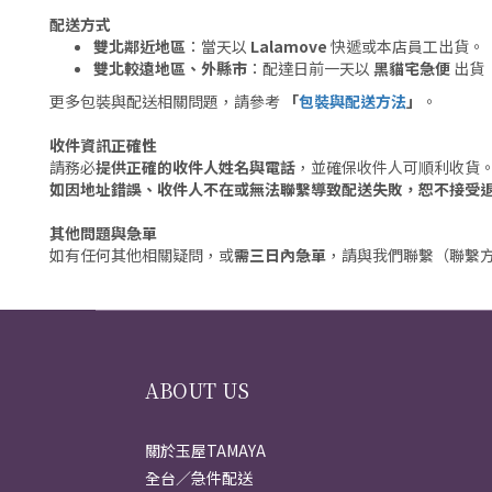
配送方式
雙北鄰近地區
：當天以
Lalamove
快遞或本店員工出貨。
雙北較遠地區、外縣市
：配達日前一天以
黑貓宅急便
出貨
更多包裝與配送相關問題，請參考
「
包裝與配送方法
」
。
收件資訊正確性
請務必
提供正確的收件人姓名與電話
，並確保收件人可順利收貨
如因地址錯誤、收件人不在或無法聯繫導致配送失敗，恕不接受
其他問題與急單
如有任何其他相關疑問，或
需三日內急單
，請與我們聯繫（聯繫
ABOUT US
關於玉屋TAMAYA
全台／急件配送