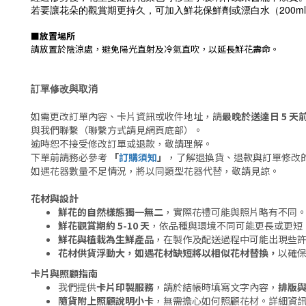
若要讓花朵的觀賞期更持久，可加入鮮花保鮮劑或漂白水（200ml
■
放置場所
請放置於陰涼處，避免陽光直射及冷氣直吹，以延長鮮花壽命。
訂單修改與取消
如需更改訂單內容、卡片資訊或收件地址，請
最晚於送達日 5 天前
與我們聯繫（聯繫方式請見網頁底部）。
逾時恕不接受修改訂單或退款，敬請理解。
下單前請務必參考
「
訂購須知
」
，了解退換貨、退款與訂單修改
如遇花器數量不足情況，將以同類型花器代替，敬請見諒。
花材與設計
鮮花的自然樣態獨一無二
，實際花禮可能與照片略有不同
鮮花觀賞期約 5-10 天
，依品種與環境不同可能更長或更短
鮮花與植栽為生鮮產品
，在製作及配送過程中可能出現些
花材供貨浮動大，如遇花材缺短將以相似花材替換，
以確
卡片與照顧指南
我們提供
卡片印製服務
，請於結帳時填寫文字內容，
排版
隨貨附上照顧說明小卡
，無需擔心如何照顧花材。詳細資