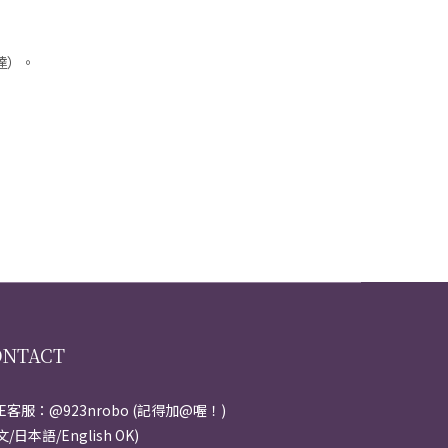
達）。
ONTACT
NE客服：@923nrobo (記得加@喔！)
文/日本語/English OK)