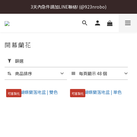
3天內急件請加LINE聯絡! (@923nrobo)
3天內急件請加LINE聯絡! (@923nrobo)
3天內急件請加LINE聯絡! (@923nrobo)
開幕蘭花
套
用
篩選
篩
選
商品排序
每頁顯示 48 個
(0/20)
可客製化
可客製化
價格
(NT$)
~