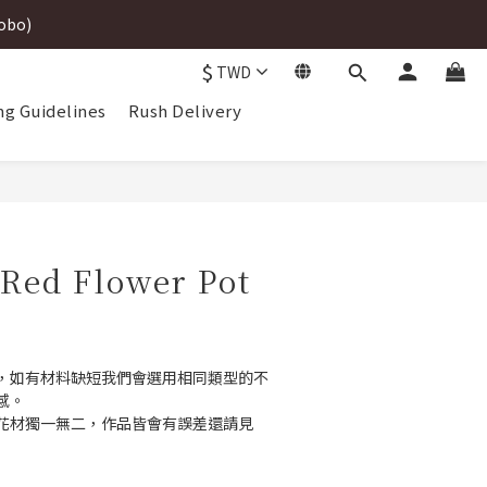
robo)
robo)
$
TWD
ng Guidelines
Rush Delivery
robo)
 Red Flower Pot
，如有材料缺短我們會選用相同類型的不
感。
花材獨一無二，作品皆會有誤差還請見