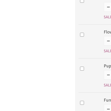
SAL
Flo
SAL
Pup
SAL
Fur