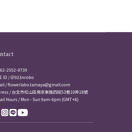
ntact
62-2552-8739
E ID / ＠923nrobo
il / flowerlabo.tamaya@gmail.com
dress / 台北市松山區南京東路四段53巷10弄18號
ail Hours / Mon - Sun 9am-6pm (GMT+8)