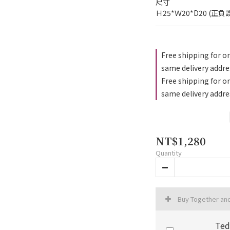
尺寸
Ｈ25*Ｗ20*D20 (正負
Free shipping for or
same delivery addre
Free shipping for o
same delivery addre
NT$1,280
Quantity
Buy Together an
Ted