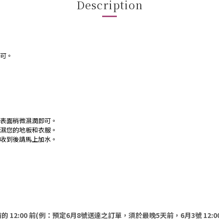
Description
可。
表面稍微濕潤即可。
濕您的地板和衣服。
收到後請馬上加水。
的 12:00 前(例：預定6月8號送達之訂單，須於最晚5天前，6月3號 12:0