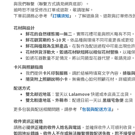
與我們聯繫（聯繫方式請見網頁底部）。
逾時恕不接受修改訂單或退款，敬請理解。
下單前請務必參考
「
訂購須知
」
，了解退換貨、退款與訂單修改
花材與設計
鮮花的自然樣態獨一無二
，實際花禮可能與照片略有不同
鮮花觀賞期約 5-10 天
，依品種與環境不同可能更長或更短
鮮花與植栽為生鮮產品
，在製作及配送過程中可能出現些
花材供貨浮動大，如遇花材缺短將以相似花材替換，
以確
如遇花器數量不足情況，將以同類型花器代替，敬請見諒
卡片與照顧指南
我們提供
卡片印製服務
，請於結帳時填寫文字內容，
排版
隨貨附上照顧說明小卡
，無需擔心如何照顧花材。詳細資
配送方式
雙北鄰近地區
：當天以
Lalamove
快遞或本店員工出貨。
雙北較遠地區、外縣市
：配達日前一天以
黑貓宅急便
出貨
更多包裝與配送相關問題，請參考
「
包裝與配送方法
」
。
收件資訊正確性
請務必
提供正確的收件人姓名與電話
，並確保收件人可順利收貨
如因地址錯誤、收件人不在或無法聯繫導致配送失敗，恕不接受