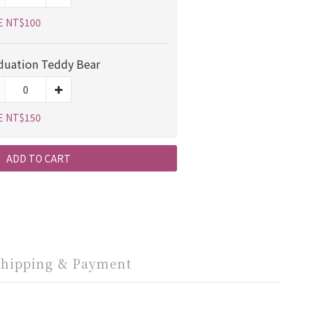
E NT$100
duation Teddy Bear
E NT$150
ADD TO CART
Shipping & Payment