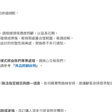
的詳細規範。
。
，請根據環境適度照顧，以延長花期。
許破損或擦傷，輕微瑕疵屬合理範圍，敬請諒解。
保設計的完整性與美感，替換將不另行通知。
。
與樣式將由我們專業處理
，請放心交給我們！
訊請參考
「
商品照顧說明
」
。
（
無法指定週日與週一送達
，依司機實際路線安排，建議顧客安排提早配
。
退款或更換
，且訂購人須支付退貨物流費用。