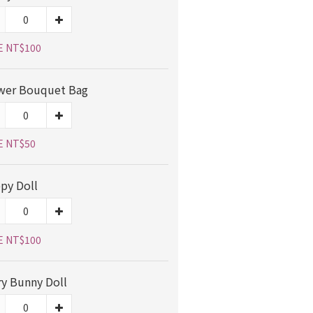
E NT$100
wer Bouquet Bag
E NT$50
py Doll
E NT$100
ry Bunny Doll