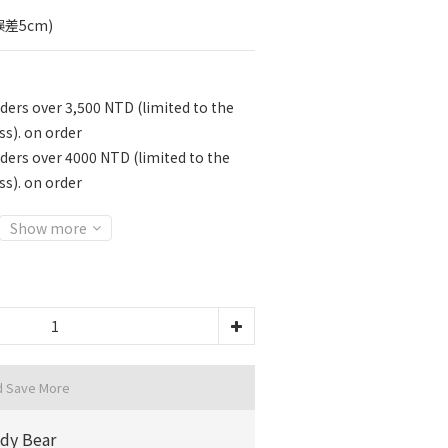
誤差5cm)
ders over 3,500 NTD (limited to the
ss). on order
rders over 4000 NTD (limited to the
ss). on order
Show more
d Save More
dy Bear