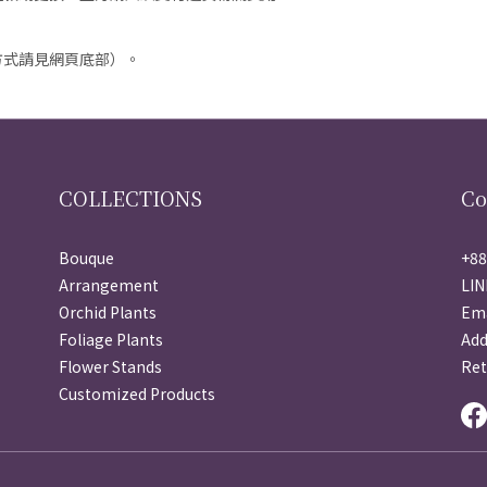
方式請見網頁底部）。
COLLECTIONS
Co
Bouque
+88
Arrangement
LIN
Orchid Plants
Ema
Foliage Plants
Ad
Flower Stands
Ret
Customized Products