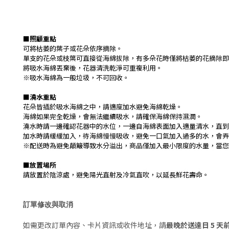
■照顧重點
可將枯萎的葉子或花朵依序摘除。
單支的花朵或枝葉可直接從海綿拔除，有多朵花時僅將枯萎的花摘除即
將吸水海綿丟棄後，花器清洗乾淨可重複利用。
※吸水海綿為一般垃圾，不可回收。
■
澆水重點
花朵皆插於吸水海綿之中，請適度加水避免海綿乾燥。
海綿如果完全乾燥，會無法繼續吸水，請確保海綿保持濕潤。
澆水時請一邊確認花器中的水位，一邊自海綿表面加入適量清水，直到
加水時請緩緩加入，待海綿慢慢吸收，避免一口氣加入過多的水，會弄
※配送時為避免顛簸導致水分溢出，商品僅加入最小限度的水量，當您
■
放置場所
請放置於陰涼處，避免陽光直射及冷氣直吹，以延長鮮花壽命。
訂單修改與取消
如需更改訂單內容、卡片資訊或收件地址，請
最晚於送達日 5 天前