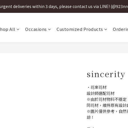
urgent deliveries within 3 days, please contact us via LINE! (@923n
urgent deliveries within 3 days, please contact us via LINE! (@923n
3天內急件請加LINE聯絡! (@923nrobo)
hop All
Occasions
Customized Products
Orderi
urgent deliveries within 3 days, please contact us via LINE! (@923n
sincerity
・花束花材
設計師選配花材
※由於花材物料不穩定
同花材，維持原有設計
※圖片僅供參考，自然
諒！